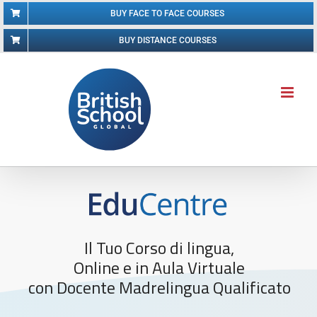
Salta
BUY FACE TO FACE COURSES
al
BUY DISTANCE COURSES
contenuto
Il Tuo Corso di lingua,
Online e in Aula Virtuale
con Docente Madrelingua Qualificato