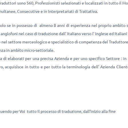
aduttori sono 560, Professionisti selezionati e localizzati in tutto il Mon
imultanee, Consecutive e in Interpretariati di Trattativa.
 solo se in possesso di almeno 8 anni di esperienza nel proprio ambito
lofoni nel caso di traduzione dall’ Italiano verso l’ Inglese ed Italiani 
ve nel settore merceologico e specialistico di competenza del Traduttore, i
za in ambito micro-settoriale.
a di elaborati per una precisa Azienda e per uno specifico Settore : i
ro, acquisisce in tutto e per tutto la terminologia dell’ Azienda Clien
ndo per Voi tutto il processo di traduzione, dall’inizio alla fine