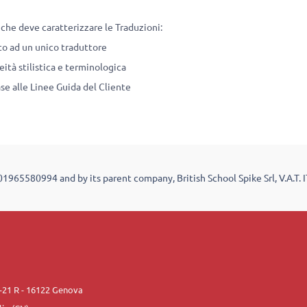
che deve caratterizzare le Traduzioni:
o ad un unico traduttore
à stilistica e terminologica
e alle Linee Guida del Cliente
T01965580994 and by its parent company, British School Spike Srl, V.A.T
9-21 R - 16122 Genova