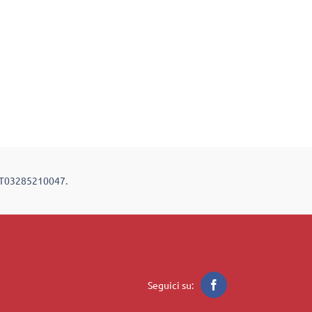
. IT03285210047.
Facebook