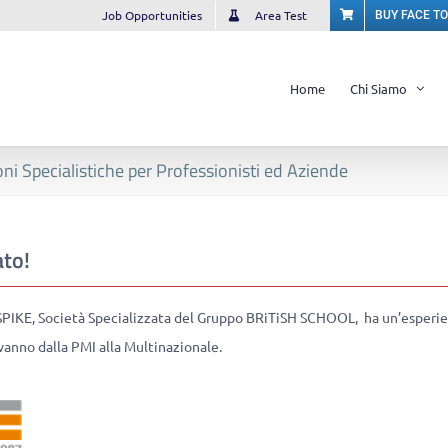
Job Opportunities
Area Test
BUY FACE T
Home
Chi Siamo
ni Specialistiche per Professionisti ed Aziende
ato!
 SPIKE, Società Specializzata del Gruppo BRiTiSH SCHOOL, ha un’esperi
 vanno dalla PMI alla Multinazionale.