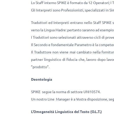
Lo Staff interno SPIKE è formato da 12 Operatori; I Tr
Gli Interpreti sono Professionisti, specializzati in S
Traduttori ed Interpreti entrano nello Staff SPIKE
verso la Lingua Madre: pertanto saranno ad esempio ang
I Traduttori sono selezionati attraverso cicli di pro
Il Secondo e fondamentale Parametro è la competen
Il Traduttore non viene mai cambiato nella fornitur
partner linguistico di fiducia che, lavoro dopo lavo
”prodotto”.
Deontologia
SPIKE segue la norma di settore UNI10574.
Un nostro Line Manager è a Vostra disposizione, segue
L’Omogeneità Linguistica del Testo (O.L.T.)