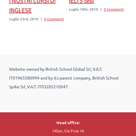
I NOSTRI CORSI DI
IELTS test
CO
INGLESE
Luglio 18th, 2019
|
0 Commenti
Lugl
Luglio 23rd, 2019
|
0 Commenti
Website owned by British School Global Srl, V.A.T.
IT01965580994 and by its parent company, British School
Spike Srl, V.A.T. IT03285210047.
Head office:
Milan, Via Frua 14