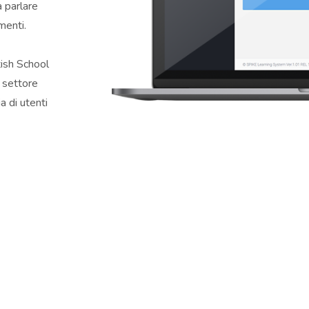
a parlare
omenti.
itish School
 settore
a di utenti