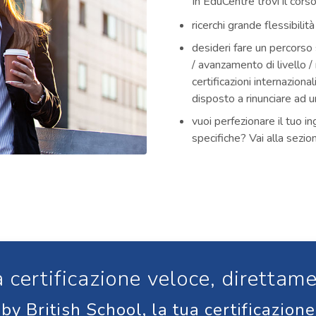
In EduCentre trovi il cors
ricerchi grande flessibilit
desideri fare un percorso
/ avanzamento di livello /
certificazioni internazion
disposto a rinunciare ad un
vuoi perfezionare il tuo 
specifiche? Vai alla sezi
 certificazione veloce, direttam
y British School, la tua certificazione